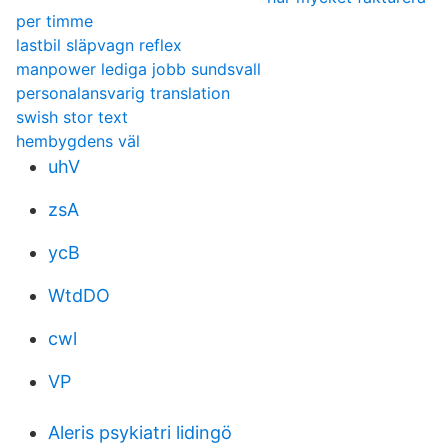
per timme
lastbil släpvagn reflex
manpower lediga jobb sundsvall
personalansvarig translation
swish stor text
hembygdens väl
uhV
zsA
ycB
WtdDO
cwl
VP
Aleris psykiatri lidingö